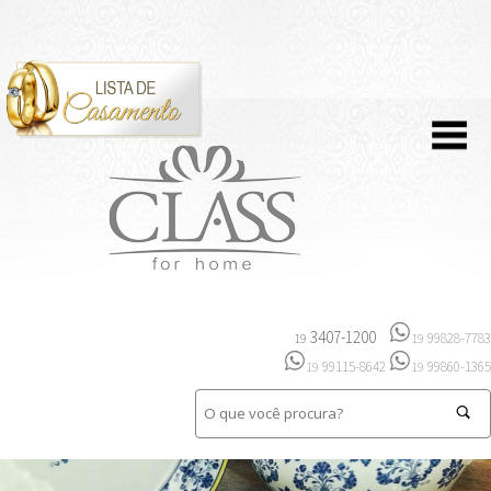
3407-1200
99828-7783
19
19
99115-8642
99860-1365
19
19