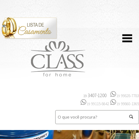
3407-1200
99828-7783
19
19
99115-8642
99860-1365
19
19