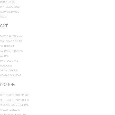
PORTA COPOS
PRATOS AVULSOS
TÁBUAS E BAMBU
TAÇAS
CAFÉ
CAFETEIRA ITALIANA
CHALEIRAS E BULES
COLHER CAFE
GARRAFAS TÉRMICAS
JARRAS
MANTEIGUEIRAS
MOEDORES
ORGANIZADORES
XÍCARAS E CANECAS
COZINHA
ACESSORIOS PARA DRINKS
ACESSÓRIOS PARA QUEIJO
AÇUCAREIROS E MELEIRAS
AFIADOR DE FACAS
APARELHOS DE FONDUE