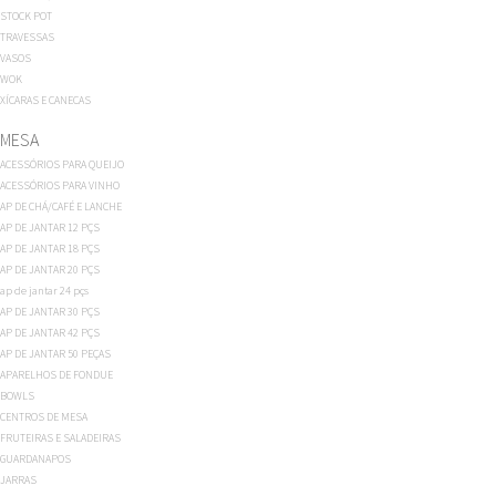
STOCK POT
TRAVESSAS
VASOS
WOK
XÍCARAS E CANECAS
MESA
ACESSÓRIOS PARA QUEIJO
ACESSÓRIOS PARA VINHO
AP DE CHÁ/CAFÉ E LANCHE
AP DE JANTAR 12 PÇS
AP DE JANTAR 18 PÇS
AP DE JANTAR 20 PÇS
ap de jantar 24 pçs
AP DE JANTAR 30 PÇS
AP DE JANTAR 42 PÇS
AP DE JANTAR 50 PEÇAS
APARELHOS DE FONDUE
BOWLS
CENTROS DE MESA
FRUTEIRAS E SALADEIRAS
GUARDANAPOS
JARRAS