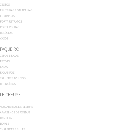
CESTOS
FRUTEIRAS E SALADEIRAS
LUMINARIA
PORTA RETRATOS
PORTA ROLHAS
RELÓGIOS
VASOS
FAQUEIRO
CEPOS E FACAS
ESTOJO
FACAS
FAQUEIROS
TALHERES AVULSOS
UTENSÍLIOS
LE CREUSET
AÇUCAREIROS E MELEIRAS
APARELHOS DE FONDUE
BANDEJAS
BOWLS
CHALEIRAS E BULES