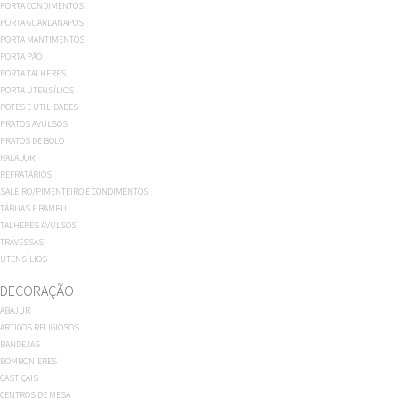
PORTA CONDIMENTOS
PORTA GUARDANAPOS
PORTA MANTIMENTOS
PORTA PÃO
PORTA TALHERES
PORTA UTENSÍLIOS
POTES E UTILIDADES
PRATOS AVULSOS
PRATOS DE BOLO
RALADOR
REFRATÁRIOS
SALEIRO/PIMENTEIRO E CONDIMENTOS
TÁBUAS E BAMBU
TALHERES AVULSOS
TRAVESSAS
UTENSÍLIOS
DECORAÇÃO
ABAJUR
ARTIGOS RELIGIOSOS
BANDEJAS
BOMBONIERES
CASTIÇAIS
CENTROS DE MESA