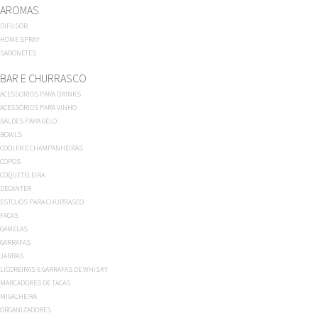
AROMAS
DIFUSOR
HOME SPRAY
SABONETES
BAR E CHURRASCO
ACESSORIOS PARA DRINKS
ACESSÓRIOS PARA VINHO
BALDES PARA GELO
BOWLS
COOLER E CHAMPANHEIRAS
COPOS
COQUETELEIRA
DECANTER
ESTOJOS PARA CHURRASCO
FACAS
GAMELAS
GARRAFAS
JARRAS
LICOREIRAS E GARRAFAS DE WHISKY
MARCADORES DE TACAS
MIGALHEIRA
ORGANIZADORES