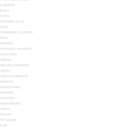
ASSADEIRAS
BOWLS
CESTOS
CHALEIRAS E BULES
COPOS
ESCORREDOR E SUPORTES
FACAS
FERVEDOR
FRUTEIRAS E SALADEIRAS
GALHETEIROS
GAMELAS
GRELHAS E FRIGIDEIRAS
JARRAS
JOGOS DE SOBREMESA
MAÇARICOS
MANTEIGUEIRAS
MOEDORES
MOLHEIRAS
ORGANIZADORES
PANELA
PANELAS
PETISQUEIRA
PILÃO