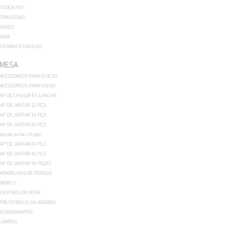
STOCK POT
TRAVESSAS
VASOS
WOK
XÍCARAS E CANECAS
MESA
ACESSÓRIOS PARA QUEIJO
ACESSÓRIOS PARA VINHO
AP DE CHÁ/CAFÉ E LANCHE
AP DE JANTAR 12 PÇS
AP DE JANTAR 18 PÇS
AP DE JANTAR 20 PÇS
ap de jantar 24 pçs
AP DE JANTAR 30 PÇS
AP DE JANTAR 42 PÇS
AP DE JANTAR 50 PEÇAS
APARELHOS DE FONDUE
BOWLS
CENTROS DE MESA
FRUTEIRAS E SALADEIRAS
GUARDANAPOS
JARRAS