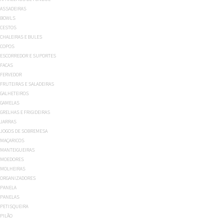
ASSADEIRAS
BOWLS
CESTOS
CHALEIRAS E BULES
COPOS
ESCORREDOR E SUPORTES
FACAS
FERVEDOR
FRUTEIRAS E SALADEIRAS
GALHETEIROS
GAMELAS
GRELHAS E FRIGIDEIRAS
JARRAS
JOGOS DE SOBREMESA
MAÇARICOS
MANTEIGUEIRAS
MOEDORES
MOLHEIRAS
ORGANIZADORES
PANELA
PANELAS
PETISQUEIRA
PILÃO