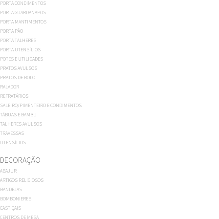
PORTA CONDIMENTOS
PORTA GUARDANAPOS
PORTA MANTIMENTOS
PORTA PÃO
PORTA TALHERES
PORTA UTENSÍLIOS
POTES E UTILIDADES
PRATOS AVULSOS
PRATOS DE BOLO
RALADOR
REFRATÁRIOS
SALEIRO/PIMENTEIRO E CONDIMENTOS
TÁBUAS E BAMBU
TALHERES AVULSOS
TRAVESSAS
UTENSÍLIOS
DECORAÇÃO
ABAJUR
ARTIGOS RELIGIOSOS
BANDEJAS
BOMBONIERES
CASTIÇAIS
CENTROS DE MESA