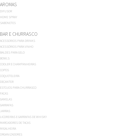
AROMAS
DIFUSOR
HOME SPRAY
SABONETES
BAR E CHURRASCO
ACESSORIOS PARA DRINKS
ACESSÓRIOS PARA VINHO
BALDES PARA GELO
BOWLS
COOLER E CHAMPANHEIRAS
COPOS
COQUETELEIRA
DECANTER
ESTOJOS PARA CHURRASCO
FACAS
GAMELAS
GARRAFAS
JARRAS
LICOREIRAS E GARRAFAS DE WHISKY
MARCADORES DE TACAS
MIGALHEIRA
ORGANIZADORES