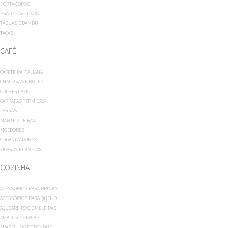
PORTA COPOS
PRATOS AVULSOS
TÁBUAS E BAMBU
TAÇAS
CAFÉ
CAFETEIRA ITALIANA
CHALEIRAS E BULES
COLHER CAFE
GARRAFAS TÉRMICAS
JARRAS
MANTEIGUEIRAS
MOEDORES
ORGANIZADORES
XÍCARAS E CANECAS
COZINHA
ACESSORIOS PARA DRINKS
ACESSÓRIOS PARA QUEIJO
AÇUCAREIROS E MELEIRAS
AFIADOR DE FACAS
APARELHOS DE FONDUE