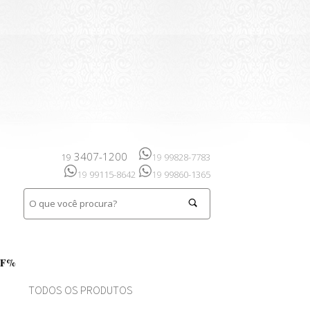
3407-1200
99828-7783
19
19
99115-8642
99860-1365
19
19
FF%
TODOS OS PRODUTOS