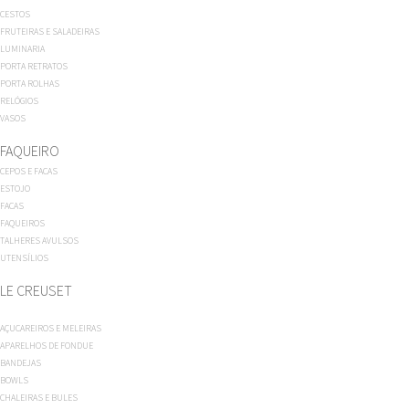
CESTOS
FRUTEIRAS E SALADEIRAS
LUMINARIA
PORTA RETRATOS
PORTA ROLHAS
RELÓGIOS
VASOS
FAQUEIRO
CEPOS E FACAS
ESTOJO
FACAS
FAQUEIROS
TALHERES AVULSOS
UTENSÍLIOS
LE CREUSET
AÇUCAREIROS E MELEIRAS
APARELHOS DE FONDUE
BANDEJAS
BOWLS
CHALEIRAS E BULES